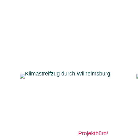
 gezeigt.
genen Überflutungsgebieten bis hin zu Fluchtburgen. Uns
ch die Fluten in den letzten Jahrzehnten verändert hat.
wie wir mit steigenden Wasserständen leben können.
ren Augen durch die Straßen von Wilhelmsburg.
ueller Standort:
Projektbüro/