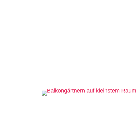
Dieses Mal konnten wir viele Basics fü
Aufwand und Kosten den eigenen Balko
den Spätherbst, Winter und dem Vorfrüh
Unter anderem wurde folgendes Wissen 
welche Stauden verlässlich jedes Ja
wie man das Klima auf einem Balkon m
wie man einen wertvollen Beitrag fü
Klimastreifzug durch
So haben wir Wilhelmburg noch nicht 