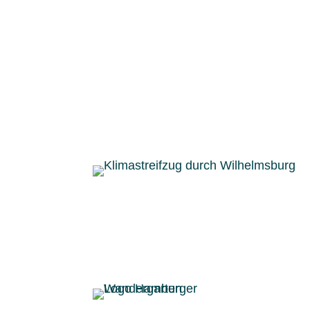
Einblicke auf ihren Klimaspaziergängen
Es ging über Deiche, vorbei an vergan
geschildert, wie sich Wilhelmsburg dur
soziale Fragen Gedanken gemacht und 
Nun gehen wir auf jeden Fall mit ande
Akt