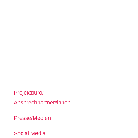
Eine Initiative von Loki Schmidt Stiftung und
Stiftung WAS TUN!
Aktueller Standort:
Rothenburgsort
Rothenburgsorter Marktplatz
20539 Hamburg
Projektbüro/
Ansprechpartner*innen
Presse/Medien
Social Media