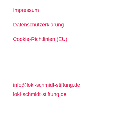
Impressum
Datenschutzerklärung
Cookie-Richtlinien (EU)
Loki Schmidt Stiftung
Versmannstraße 60
20457 Hamburg
info@loki-schmidt-stiftung.de
loki-schmidt-stiftung.de
Stiftung WAS TUN!
Heilwigstraße 98
20249 Hamburg